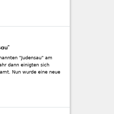
sau"
enannten "Judensau" am
hr dann einigten sich
lamt. Nun wurde eine neue