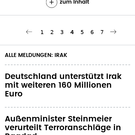
zum Inhalt
Seite
1
Seite
2
Seite
3
Seite
5
Seite
6
Seite
7
Aktuelle
4
‹
Nächste Seite
››
Seitennummerierung
Seite
ALLE MELDUNGEN: IRAK
Deutschland unterstützt Irak
mit weiteren 160 Millionen
Euro
Außenminister Steinmeier
verurteilt Terroranschläge in