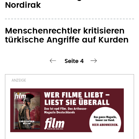
Nordirak
Menschenrechtler kritisieren
türkische Angriffe auf Kurden
Seite 4
chste Seite
‹ vorherige Seite
nächste Seite ›
Seitennummerierung