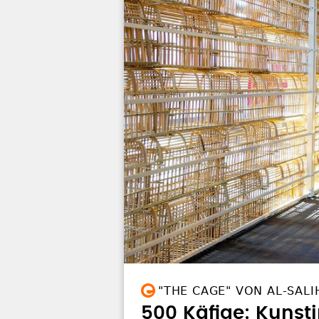
"THE CAGE" VON AL‑SALI
500 Käfige: Kunsti