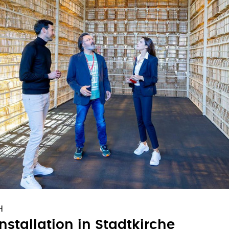
H
nstallation in Stadtkirche