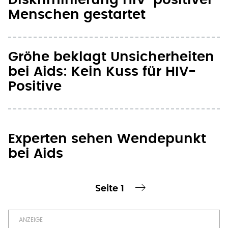
Menschen gestartet
Gröhe beklagt Unsicherheiten
bei Aids: Kein Kuss für HIV-
Positive
Experten sehen Wendepunkt
bei Aids
Seite 1
te Seite
nächste Seite ›
Seitennummerierung