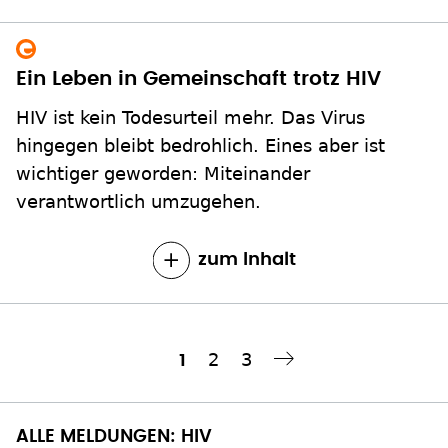
Ein Leben in Gemeinschaft trotz HIV
HIV ist kein Todesurteil mehr. Das Virus
hingegen bleibt bedrohlich. Eines aber ist
wichtiger geworden: Miteinander
verantwortlich umzugehen.
zum Inhalt
Seite
2
Seite
3
Aktuelle
1
Nächste Seite
››
Seitennummerierung
Seite
ALLE MELDUNGEN: HIV