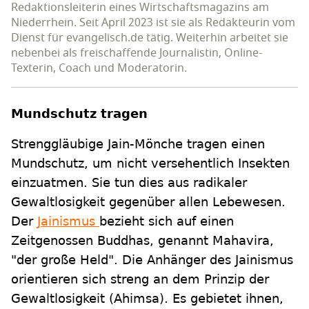
Redaktionsleiterin eines Wirtschaftsmagazins am
Niederrhein. Seit April 2023 ist sie als Redakteurin vom
Dienst für evangelisch.de tätig. Weiterhin arbeitet sie
nebenbei als freischaffende Journalistin, Online-
Texterin, Coach und Moderatorin.
Mundschutz tragen
Strenggläubige Jain-Mönche tragen einen
Mundschutz, um nicht versehentlich Insekten
einzuatmen. Sie tun dies aus radikaler
Gewaltlosigkeit gegenüber allen Lebewesen.
Der
Jainismus
bezieht sich auf einen
Zeitgenossen Buddhas, genannt Mahavira,
"der große Held". Die Anhänger des Jainismus
orientieren sich streng an dem Prinzip der
Gewaltlosigkeit (Ahimsa). Es gebietet ihnen,