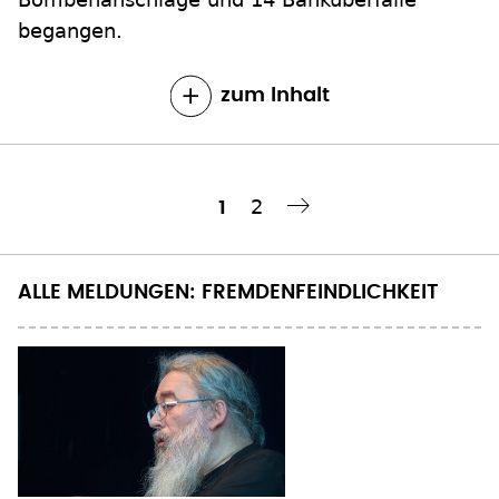
begangen.
zum Inhalt
Seite
2
Aktuelle
1
Nächste Seite
››
Seitennummerierung
Seite
ALLE MELDUNGEN: FREMDENFEINDLICHKEIT