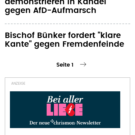
demonstrieren in Kandel
gegen AfD-Aufmarsch
Bischof Bünker fordert "klare
Kante" gegen Fremdenfeinde
Seite 1
te Seite
nächste Seite ›
Seitennummerierung