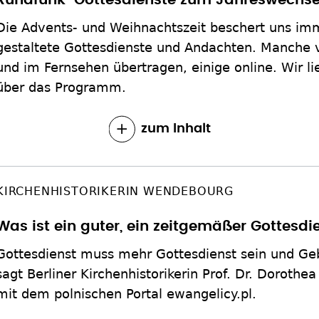
Rundfunk-Gottesdienste zum Jahreswechse
Die Advents- und Weihnachtszeit beschert uns im
gestaltete Gottesdienste und Andachten. Manche 
und im Fernsehen übertragen, einige online. Wir li
über das Programm.
zum Inhalt
KIRCHENHISTORIKERIN WENDEBOURG
Was ist ein guter, ein zeitgemäßer Gottesdi
Gottesdienst muss mehr Gottesdienst sein und Geb
sagt Berliner Kirchenhistorikerin Prof. Dr. Dorot
mit dem polnischen Portal ewangelicy.pl.