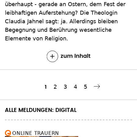
Claudia Jahnel sagt: ja. Allerdings bleiben
Begegnung und Berührung wesentliche
Elemente von Religion.
zum Inhalt
Seite
2
Seite
3
Seite
4
Seite
5
Aktuelle
1
Nächste Seite
››
Seitennummerierung
Seite
ALLE MELDUNGEN: DIGITAL
ONLINE TRAUERN