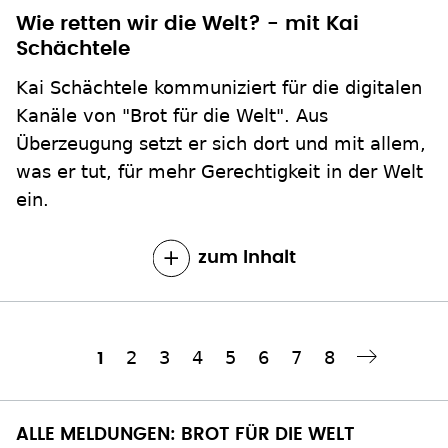
Wie retten wir die Welt? - mit Kai
Schächtele
Kai Schächtele kommuniziert für die digitalen
Kanäle von "Brot für die Welt". Aus
Überzeugung setzt er sich dort und mit allem,
was er tut, für mehr Gerechtigkeit in der Welt
ein.
zum Inhalt
Seite
2
Seite
3
Seite
4
Seite
5
Seite
6
Seite
7
Seite
8
Aktuelle
1
Nächste Seite
››
Seitennummerierung
Seite
ALLE MELDUNGEN: BROT FÜR DIE WELT