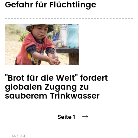
"Brot für die Welt" fordert
globalen Zugang zu
sauberem Trinkwasser
Seite 1
te Seite
nächste Seite ›
Seitennummerierung