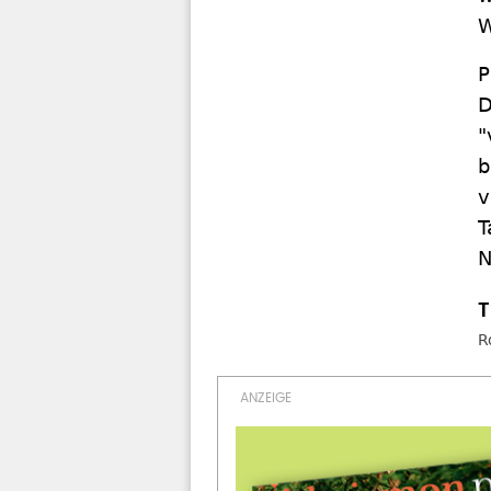
W
P
D
"
b
v
T
N
R