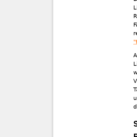
L
R
F
r
"
A
L
w
V
T
u
d