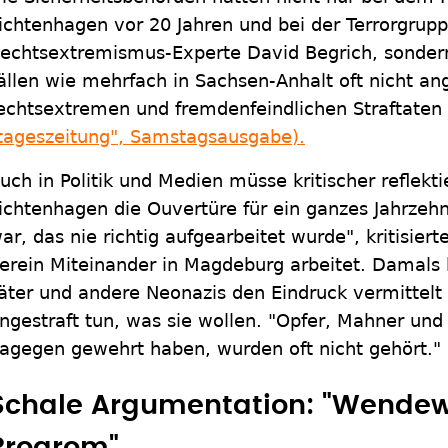
ichtenhagen vor 20 Jahren und bei der Terrorgrupp
echtsextremismus-Experte David Begrich, sonder
ällen wie mehrfach in Sachsen-Anhalt oft nicht a
echtsextremen und fremdenfeindlichen Straftate
tageszeitung", Samstagsausgabe).
uch in Politik und Medien müsse kritischer reflekt
ichtenhagen die Ouvertüre für ein ganzes Jahrzeh
ar, das nie richtig aufgearbeitet wurde", kritisier
erein Miteinander in Magdeburg arbeitet. Damals 
äter und andere Neonazis den Eindruck vermittel
ngestraft tun, was sie wollen. "Opfer, Mahner und
agegen gewehrt haben, wurden oft nicht gehört."
Schale Argumentation: "Wendew
Progrom"