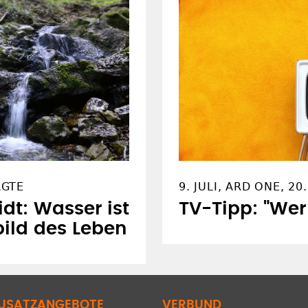
AGTE
9. JULI, ARD ONE, 20
t: Wasser ist
TV-Tipp: "Wer 
rbild des Leben
USATZANGEBOTE
VERBUND