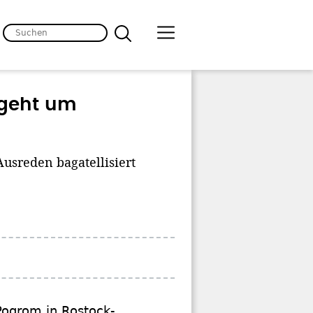
 geht um
usreden bagatellisiert
Pogrom in Rostock-