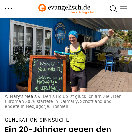
Direkt
zum
Inhalt
Mary’s Meals
Denis Holub ist glücklich am Ziel. Der
Euroman 2026 startete in Dalmally, Schottland und
endete in Medjugorje, Bosnien.
GENERATION SINNSUCHE
Ein 20-Jähriger gegen den