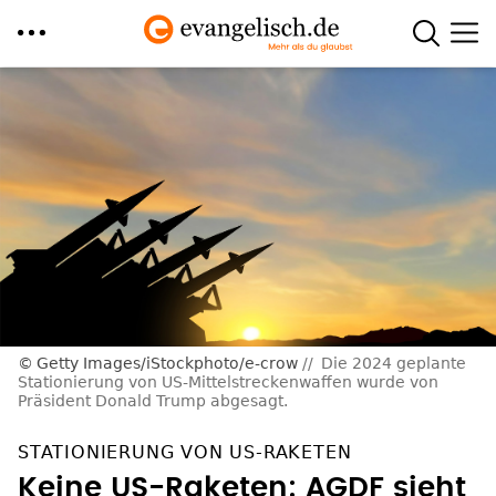
Direkt
zum
Inhalt
Getty Images/iStockphoto/e-crow
Die 2024 geplante
Stationierung von US-Mittelstreckenwaffen wurde von
Präsident Donald Trump abgesagt.
STATIONIERUNG VON US-RAKETEN
Keine US-Raketen: AGDF sieht