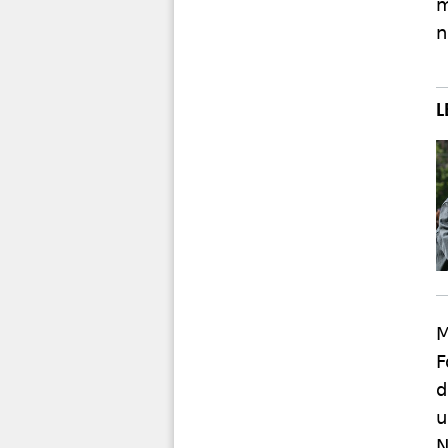
m
n
M
F
d
u
N