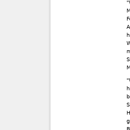
"
M
F
A
h
W
m
S
M
"
h
b
S
H
g
B