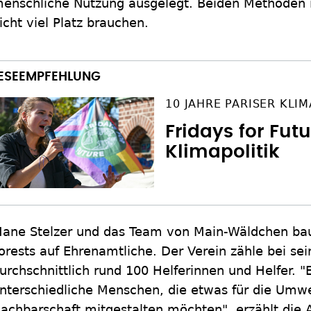
enschliche Nutzung ausgelegt. Beiden Methoden 
icht viel Platz brauchen.
10 JAHRE PARISER KL
Fridays for Fut
Klimapolitik
ane Stelzer und das Team von Main-Wäldchen bau
orests auf Ehrenamtliche. Der Verein zähle bei se
urchschnittlich rund 100 Helferinnen und Helfer. "E
nterschiedliche Menschen, die etwas für die Umwe
achbarschaft mitgestalten möchten", erzählt die Ak