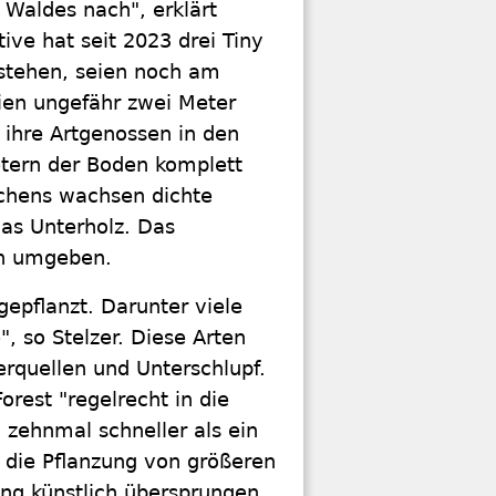
s Waldes nach", erklärt
ive hat seit 2023 drei Tiny
t stehen, seien noch am
ien ungefähr zwei Meter
 ihre Artgenossen in den
tern der Boden komplett
chens wachsen dichte
as Unterholz. Das
un umgeben.
epflanzt. Darunter viele
, so Stelzer. Diese Arten
erquellen und Unterschlupf.
rest "regelrecht in die
 zehnmal schneller als ein
h die Pflanzung von größeren
ng künstlich übersprungen