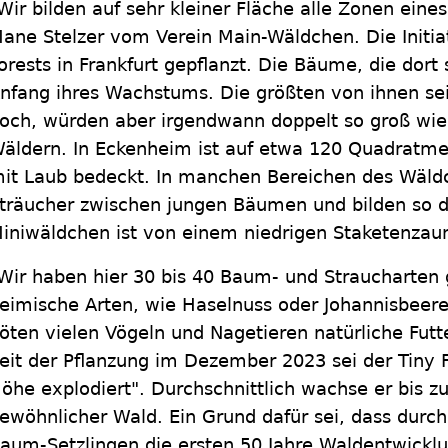
Wir bilden auf sehr kleiner Fläche alle Zonen eine
ane Stelzer vom Verein Main-Wäldchen. Die Initiat
orests in Frankfurt gepflanzt. Die Bäume, die dor
nfang ihres Wachstums. Die größten von ihnen se
och, würden aber irgendwann doppelt so groß wie
äldern. In Eckenheim ist auf etwa 120 Quadratme
it Laub bedeckt. In manchen Bereichen des Wäld
träucher zwischen jungen Bäumen und bilden so d
iniwäldchen ist von einem niedrigen Staketenza
Wir haben hier 30 bis 40 Baum- und Straucharten g
eimische Arten, wie Haselnuss oder Johannisbeere"
öten vielen Vögeln und Nagetieren natürliche Futt
eit der Pflanzung im Dezember 2023 sei der Tiny Fo
öhe explodiert". Durchschnittlich wachse er bis zu
ewöhnlicher Wald. Ein Grund dafür sei, dass durc
aum-Setzlingen die ersten 50 Jahre Waldentwicklu