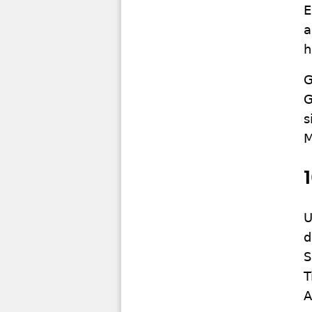
E
a
h
G
G
s
M
U
d
S
T
A