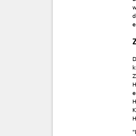
w
d
e
D
k
Z
H
e
H
K
H
"