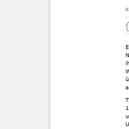
0
Home
E
N
i
W
ü
a
T
1
u
U