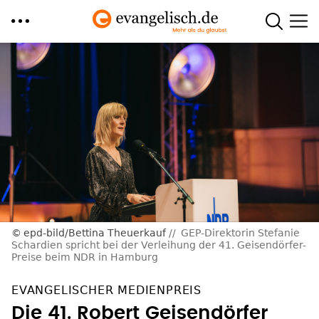
Direkt
zum
Inhalt
epd-bild/Bettina Theuerkauf
GEP-Direktorin Stefanie
Schardien spricht bei der Verleihung der 41. Geisendörfer-
Preise beim NDR in Hamburg
EVANGELISCHER MEDIENPREIS
Die 41. Robert Geisendörfer