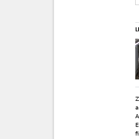
Z
a
A
E
f