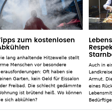
Tipps zum kostenlosen
Lebens
Abkühlen
Respek
Starnb
ie lang anhaltende Hitzewelle stellt
rme Menschen vor besondere
Auch in ei
erausforderungen: Oft haben sie
Landkreise
einen Garten, kein Geld für Eissalon
Armut. Die
der Freibad. Die schlecht gedämmte
eines Rüc
ohnung ist brütend heiß. Wo können
Lebensmit
ie sich abkühlen?
Bedürftig