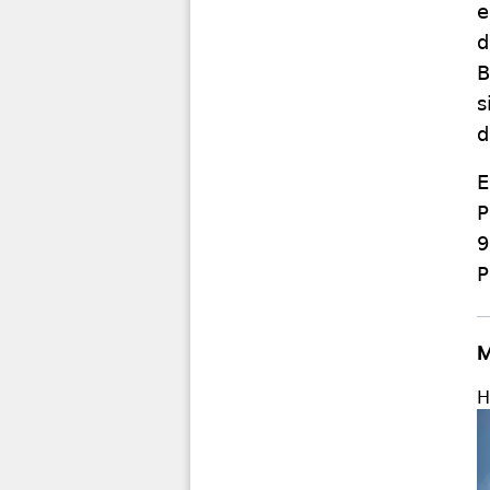
e
d
B
s
d
E
P
9
P
M
H