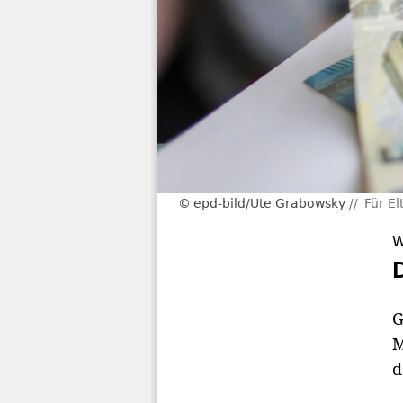
epd-bild/Ute Grabowsky
Für E
W
G
M
d