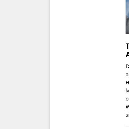
D
a
H
k
o
W
s