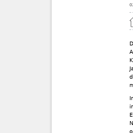
0
Home
D
A
K
J
d
m
I
i
E
N
o