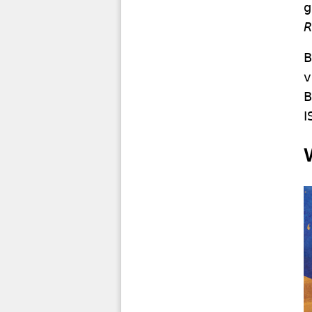
g
R
B
v
B
I