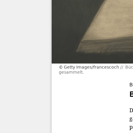
Getty Images/francescoch
Büc
gesammelt.
B
D
g
p