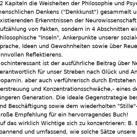
2 Kapiteln die Weisheiten der Philosophie und Psy
enschlichen Denkens ("Denkkunst") gesammelt u
xistierenden Erkenntnissen der Neurowissenschaf
ufzählung von Fakten, sondern in 4 Abschnitten e
hilosophische "Inseln", Ankerpunkte unserer sozia
prache, Ideen und Gewohnheiten sowie über Reue 
innvollen Reflektierens.
ochinteressant ist der ausführliche Beitrag über N
erantwortlich für unser Streben nach Glück und A
opamin. aber auch verführerisch durch Entstehen
erstreuung und Konzentrationsschwäche,- eines d
üngeren Generation. Die ideale Gegenstrategie bes
nd Beschäftigung sowie dem wiederholten "Stille"
roße Empfehlung für ein hervorragendes Buch!
uf das wirklich Wichtige sich zu konzentrieren: B. 
pannend und umfassend, wie solche Sätze unsere 