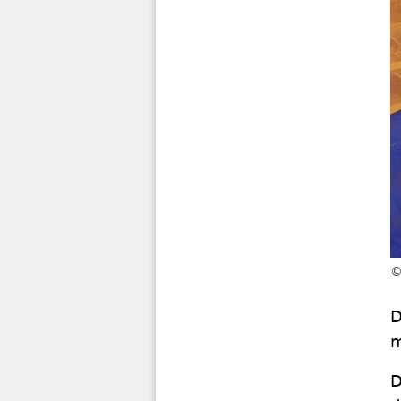
D
m
D