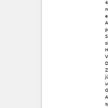
4
m
e
A
p
S
s
H
V
D
Z
j
u
G
A
s