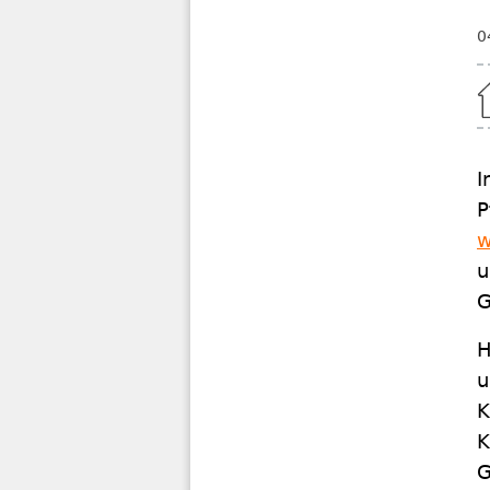
0
Home
I
P
w
u
G
H
u
K
K
G