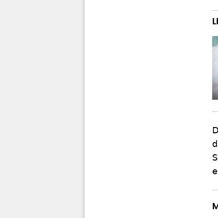
D
d
S
e
M