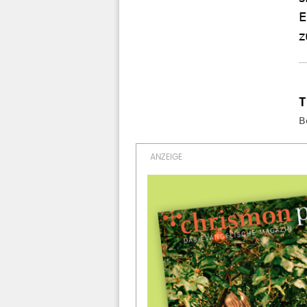
E
z
B