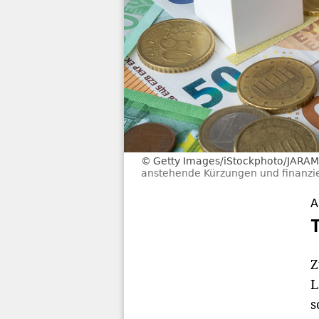
Getty Images/iStockphoto/JARA
anstehende Kürzungen und finanzie
A
Z
L
s