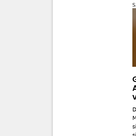
S
D
M
s
s