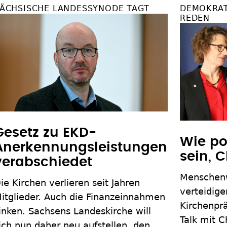
ÄCHSISCHE LANDESSYNODE TAGT
DEMOKRAT
REDEN
Gesetz zu EKD-
Wie po
Anerkennungsleistungen
sein, C
verabschiedet
Menschenw
ie Kirchen verlieren seit Jahren
verteidig
itglieder. Auch die Finanzeinnahmen
Kirchenprä
inken. Sachsens Landeskirche will
Talk mit 
ich nun daher neu aufstellen, den