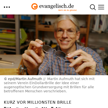
Direkt
zum
Inhalt
epd/Martin Aufmuth
Martin Aufmuth hat sich mit
seinem Verein EinDollarBrille der Idee einer
augenoptischen Grundversorgung mit Brillen für alle
betroffenen Menschen verschrieben.
KURZ VOR MILLIONSTEN BRILLE