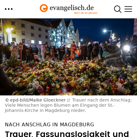
Direkt
zum
Inhalt
epd-bild/Maike Gloeckner
Trauer nach dem Anschlag:
Viele Menschen legen Blumen am Eingang der St.-
Johannis-Kirche in Magdeburg nieder.
NACH ANSCHLAG IN MAGDEBURG
Trauer, Fassungslosigkeit und