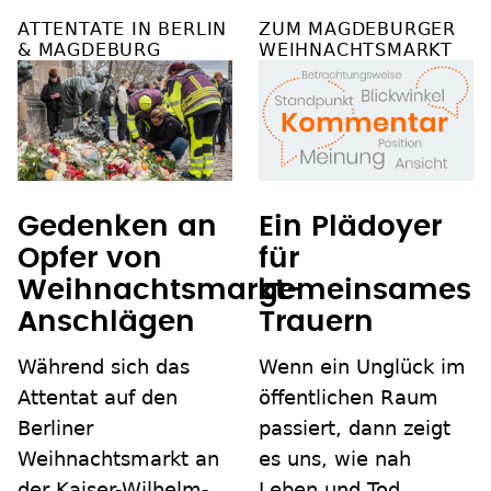
ATTENTATE IN BERLIN
ZUM MAGDEBURGER
& MAGDEBURG
WEIHNACHTSMARKT
Gedenken an
Ein Plädoyer
Opfer von
für
Weihnachtsmarkt-
gemeinsames
Anschlägen
Trauern
Während sich das
Wenn ein Unglück im
Attentat auf den
öffentlichen Raum
Berliner
passiert, dann zeigt
Weihnachtsmarkt an
es uns, wie nah
der Kaiser-Wilhelm-
Leben und Tod