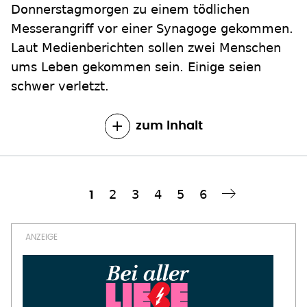
Donnerstagmorgen zu einem tödlichen
Messerangriff vor einer Synagoge gekommen.
Laut Medienberichten sollen zwei Menschen
ums Leben gekommen sein. Einige seien
schwer verletzt.
zum Inhalt
Seite
2
Seite
3
Seite
4
Seite
5
Seite
6
Aktuelle
1
Nächste Seite
››
Seitennummerierung
Seite