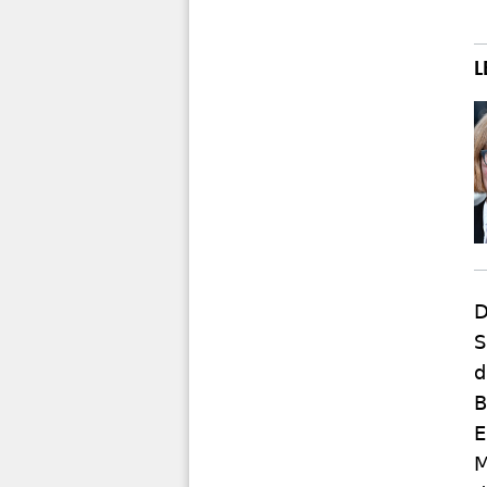
D
S
d
B
E
M