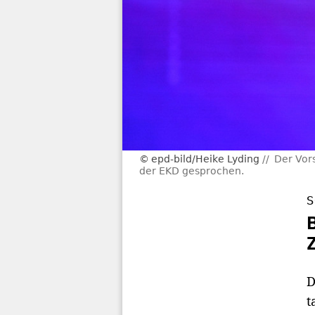
epd-bild/Heike Lyding
Der Vor
der EKD gesprochen.
S
D
t