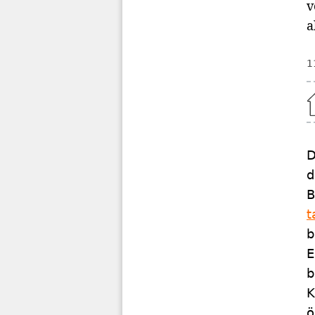
v
a
1
Home
D
d
B
t
b
E
b
K
ö