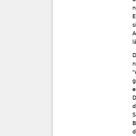
n
E
s
A
l
D
n
"
g
e
D
d
S
B
d