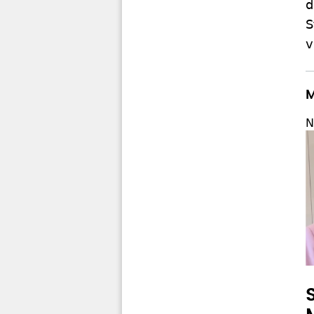
d
S
v
M
N