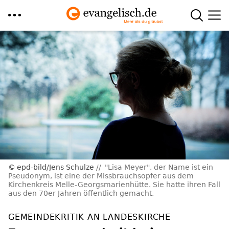
Direkt
zum
Inhalt
epd-bild/Jens Schulze
"Lisa Meyer", der Name ist ein
Pseudonym, ist eine der Missbrauchsopfer aus dem
Kirchenkreis Melle-Georgsmarienhütte. Sie hatte ihren Fall
aus den 70er Jahren öffentlich gemacht.
GEMEINDEKRITIK AN LANDESKIRCHE