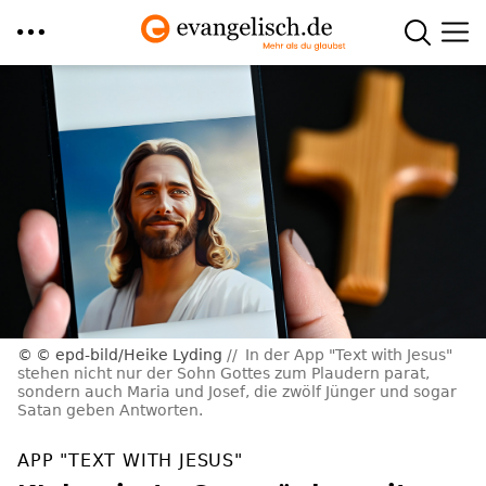
Direkt
zum
Inhalt
© epd-bild/Heike Lyding
In der App "Text with Jesus"
stehen nicht nur der Sohn Gottes zum Plaudern parat,
sondern auch Maria und Josef, die zwölf Jünger und sogar
Satan geben Antworten.
APP "TEXT WITH JESUS"