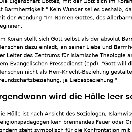
Die Eigenschaft Gottes, mit der Gott sich im Kora
st Barmherzigkeit." Kein Wunder sei es deshalb, 
it der Wendung "Im Namen Gottes, des Allerbarm
eginnen.
Im Koran stellt sich Gott selbst als der absolut Ba
enschen dazu einlädt, an seiner Liebe und Barmhe
er Leiter des Zentrums für Islamische Theologie a
em Evangelischen Pressedienst (epd). "Gott will d
enschen nicht als Herr-Knecht-Beziehung gestalte
reundschaftsbeziehung, ja Liebesbeziehung."
Irgendwann wird die Hölle leer s
ie Hölle ist nach Ansicht des Soziologen, Islamwis
eligionspädagogen kein brennendes Feuer oder Or
ondern steht symbolisch für die Konfrontation mit