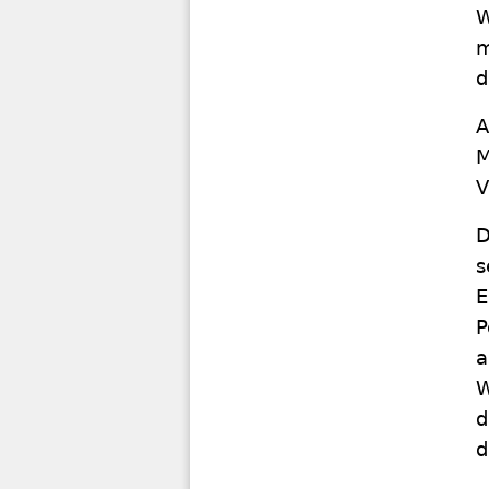
W
m
d
A
M
V
D
s
E
P
a
W
d
d