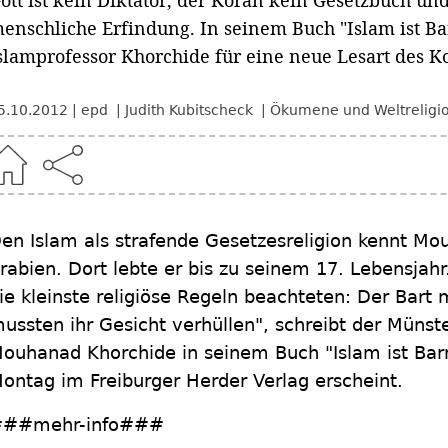
ott ist kein Diktator, der Koran kein Gesetzbuch und
enschliche Erfindung. In seinem Buch "Islam ist Bar
slamprofessor Khorchide für eine neue Lesart des K
5.10.2012
epd
Judith Kubitscheck
Ökumene und Weltreligi
en Islam als strafende Gesetzesreligion kennt M
rabien. Dort lebte er bis zu seinem 17. Lebensjahr
ie kleinste religiöse Regeln beachteten: Der Bart 
ussten ihr Gesicht verhüllen", schreibt der Münst
ouhanad Khorchide in seinem Buch "Islam ist Bar
ontag im Freiburger Herder Verlag erscheint.
##mehr-info###