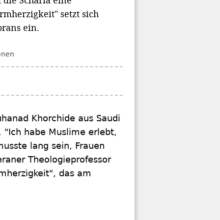
 die Scharia eine
mherzigkeit" setzt sich
orans ein.
onen
ouhanad Khorchide aus Saudi
. "Ich habe Muslime erlebt,
musste lang sein, Frauen
eraner Theologieprofessor
mherzigkeit", das am