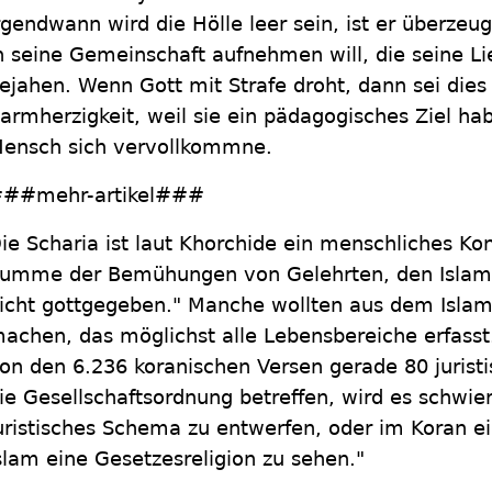
rgendwann wird die Hölle leer sein, ist er überzeugt
n seine Gemeinschaft aufnehmen will, die seine L
ejahen. Wenn Gott mit Strafe droht, dann sei dies 
armherzigkeit, weil sie ein pädagogisches Ziel ha
ensch sich vervollkommne.
##mehr-artikel###
ie Scharia ist laut Khorchide ein menschliches Kons
umme der Bemühungen von Gelehrten, den Islam zu
icht gottgegeben." Manche wollten aus dem Islam
achen, das möglichst alle Lebensbereiche erfass
on den 6.236 koranischen Versen gerade 80 juris
ie Gesellschaftsordnung betreffen, wird es schwier
uristisches Schema zu entwerfen, oder im Koran e
slam eine Gesetzesreligion zu sehen."