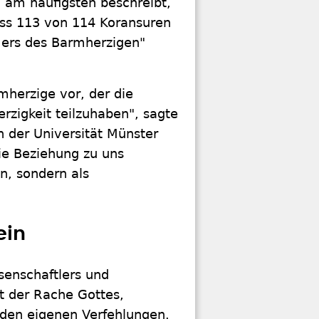
n am häufigsten beschreibt,
dass 113 von 114 Koransuren
ers des Barmherzigen"
rmherzige vor, der die
rzigkeit teilzuhaben", sagte
n der Universität Münster
ie Beziehung zu uns
n, sondern als
ein
senschaftlers und
t der Rache Gottes,
 den eigenen Verfehlungen.