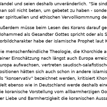
andel und seien deshalb unveränderlich. "Sie sind
an soll nicht beten, um gebetet zu haben - sonde
er spirituellen und ethischen Vervollkommnung d
ußerdem müsse beim Lesen des Korans darauf ge
ohammed als Gesandter Gottes spricht oder als S
orbildcharakter habe der islamische Prophet laut 
ie menschenfeindliche Theologie, die Khorchide a
einer Einschätzung nach längst auch Europa erreic
uropa aufwachsen, vertreten saudisch-salafistische
ositionen hätten sich auch schon in andere islamis
ls "konservativ" bezeichnet werden, kritisiert Khor
elt ebenso wie in Deutschland werde deshalb eine
ie koranische Vorstellung vom allbarmherzigen Got
er Liebe und Barmherzigkeit die koranischen Auss