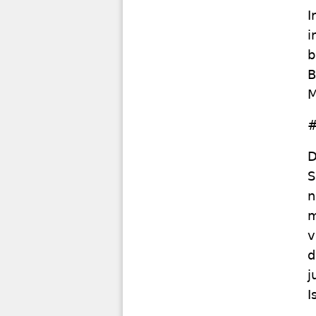
I
i
b
B
M
#
D
S
n
m
v
d
j
I