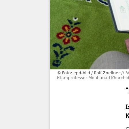
Foto: epd-bild / Rolf Zoellner
W
Islamprofessor Mouhanad Khorchid
I
K