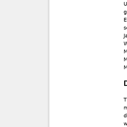
U
g
E
s
J
W
M
M
M
T
m
d
w