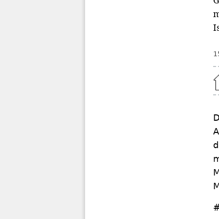
G
m
I
1
Home
D
A
d
m
M
M
#