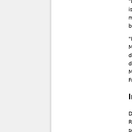
"
i
m
b
"
M
d
d
M
F
D
R
s