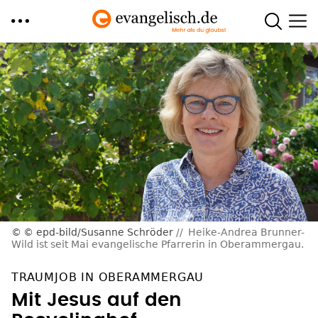
Direkt
zum
Inhalt
© epd-bild/Susanne Schröder
Heike-Andrea Brunner-
Wild ist seit Mai evangelische Pfarrerin in Oberammergau.
TRAUMJOB IN OBERAMMERGAU
Mit Jesus auf den