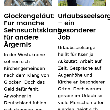
Glockengeläut:
Urlaubsseelsor
Für manche
– ein
Sehnsuchtsklang,
besonderer
für andere
Job
Ärgernis
Urlaubsseelsorge
heißt für Ksenija
In der Westukraine
Auksutat: Arbeit auf
sehnen sich
Zeit, Gespräche auf
Kirchengemeinden
Augenhöhe und
nach dem Klang von
Kirche an besonderen
Glocken. Doch das
Orten. Doch warum
Geld dafür fehlt.
gerade im Urlaub so
Anwohner in
viele Menschen offen
Deutschland fühlen
werden, zeigt sich
sich dagegen von