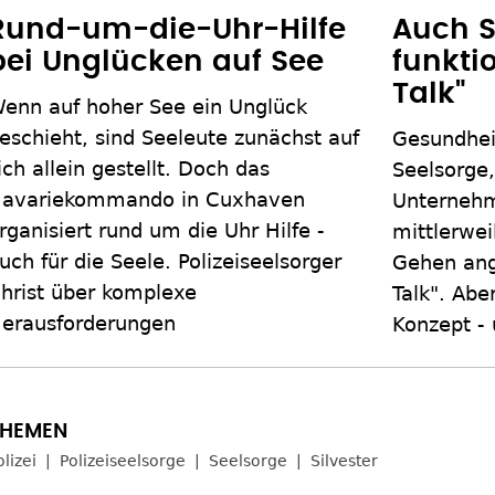
Rund-um-die-Uhr-Hilfe
Auch S
bei Unglücken auf See
funktio
Talk"
enn auf hoher See ein Unglück
eschieht, sind Seeleute zunächst auf
Gesundheit
ich allein gestellt. Doch das
Seelsorge
avariekommando in Cuxhaven
Unternehm
rganisiert rund um die Uhr Hilfe -
mittlerwei
uch für die Seele. Polizeiseelsorger
Gehen ang
hrist über komplexe
Talk". Abe
erausforderungen
Konzept - 
olizei
Polizeiseelsorge
Seelsorge
Silvester