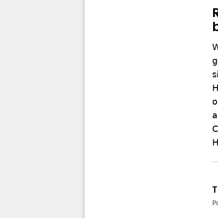
W
g
s
H
o
a
C
H
P