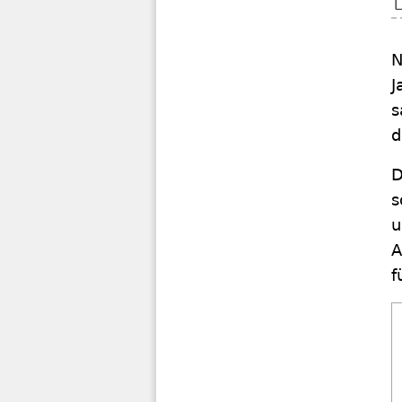
N
J
s
d
D
s
u
A
f