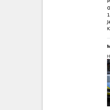
P
G
1
J
K
M
H