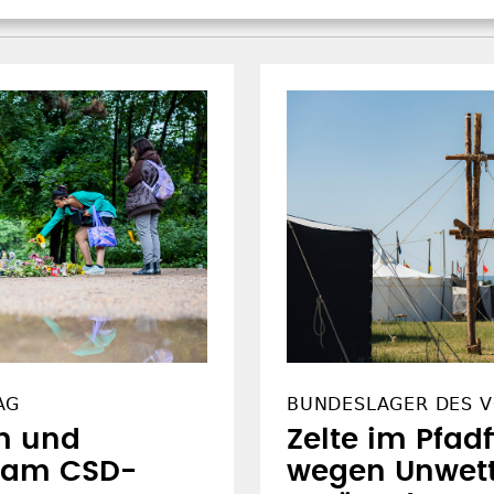
AG
BUNDESLAGER DES V
m und
Zelte im Pfad
 am CSD-
wegen Unwett