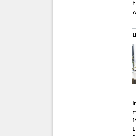
h
w
I
m
M
L