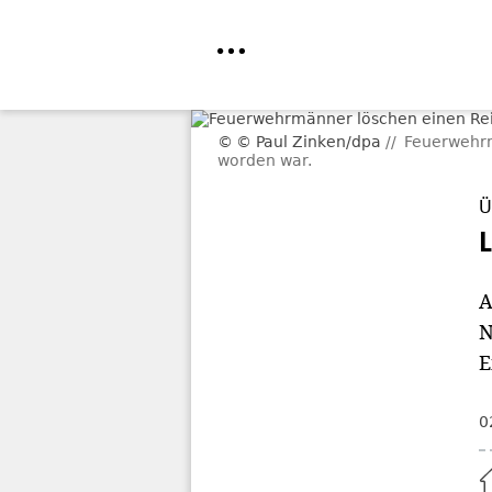
Direkt
© Paul Zinken/dpa
Feuerwehrm
zum
worden war.
Inhalt
Ü
A
N
E
0
Home