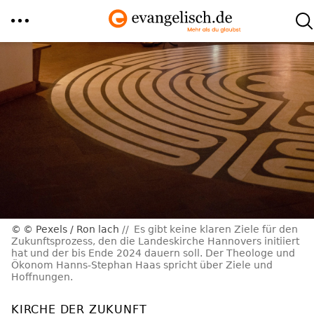
Direkt
zum
Inhalt
© Pexels / Ron lach
Es gibt keine klaren Ziele für den
Zukunftsprozess, den die Landeskirche Hannovers initiiert
hat und der bis Ende 2024 dauern soll. Der Theologe und
Ökonom Hanns-Stephan Haas spricht über Ziele und
Hoffnungen.
KIRCHE DER ZUKUNFT