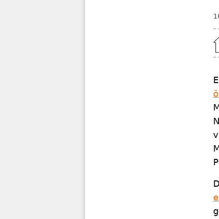
1
Home
E
ö
M
N
v
M
P
D
e
g