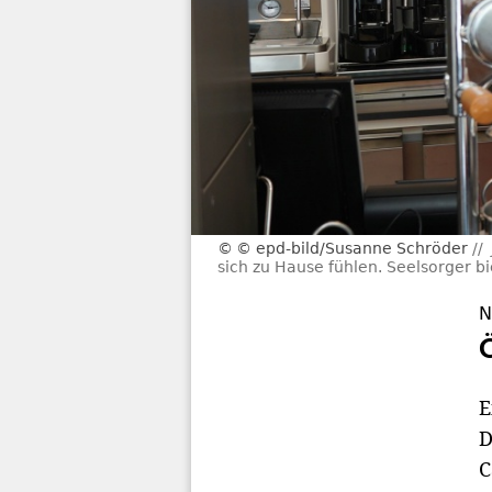
© epd-bild/Susanne Schröder
sich zu Hause fühlen. Seelsorger bi
N
E
D
C