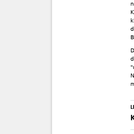
n
K
k
d
B
D
d
"
N
m