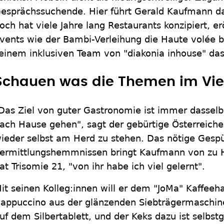
esprächssuchende. Hier führt Gerald Kaufmann da
och hat viele Jahre lang Restaurants konzipiert, er
vents wie der Bambi-Verleihung die Haute volée bew
einem inklusiven Team von "diakonia inhouse" da
Schauen was die Themen im Vier
Das Ziel von guter Gastronomie ist immer dasselbe
ach Hause gehen", sagt der gebürtige Österreicher,
ieder selbst am Herd zu stehen. Das nötige Gesp
ermittlungshemmnissen bringt Kaufmann von zu H
at Trisomie 21, "von ihr habe ich viel gelernt".
it seinen Kolleg:innen will er dem "JoMa" Kaffeeh
appuccino aus der glänzenden Siebträgermaschi
uf dem Silbertablett, und der Keks dazu ist selbst