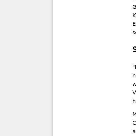
G
K
E
s
"
n
w
V
h
M
C
a