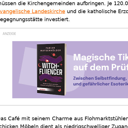
üssen die Kirchengemeinden aufbringen. Je 120.00
vangelische Landeskirche
und die katholische Erzd
egegnungsstätte investiert.
as Café mit seinem Charme aus Flohmarktstühle
chicken Möbeln dient als niedrigschwelliger Zugan