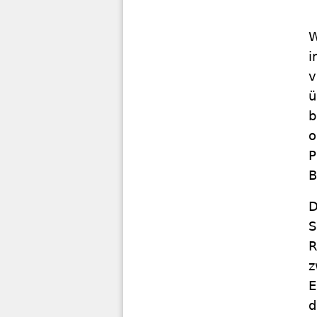
W
i
v
ü
b
o
P
B
D
S
R
z
E
d