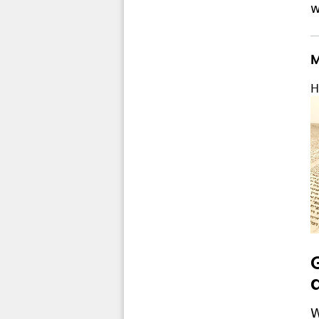
w
M
H
W