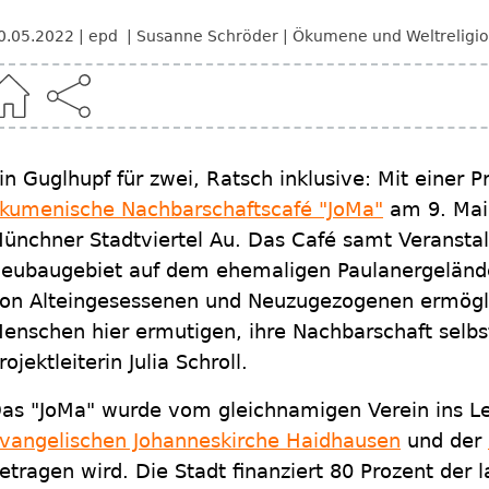
0.05.2022
epd
Susanne Schröder
Ökumene und Weltreligi
in Guglhupf für zwei, Ratsch inklusive: Mit einer
kumenische Nachbarschaftscafé "JoMa"
am 9. Mai
ünchner Stadtviertel Au. Das Café samt Veransta
eubaugebiet auf dem ehemaligen Paulanergelände
on Alteingesessenen und Neuzugezogenen ermögli
enschen hier ermutigen, ihre Nachbarschaft selbst
rojektleiterin Julia Schroll.
as "JoMa" wurde vom gleichnamigen Verein ins Le
vangelischen Johanneskirche Haidhausen
und der
etragen wird. Die Stadt finanziert 80 Prozent der 