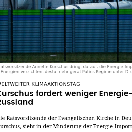
atsvorsitzende Annette Kurschus dringt darauf, die Energie-Imp
le Energien verzichten, desto mehr gerät Putins Regime unter Dr
ELTWEITER KLIMAAKTIONSTAG
Kurschus fordert weniger Energie
Russland
ie Ratsvorsitzende der Evangelischen Kirche in Deu
urschus, sieht in der Minderung der Energie-Impor