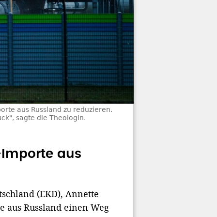
orte aus Russland zu reduzieren.
uck", sagte die Theologin.
-Importe aus
tschland (EKD), Annette
te aus Russland einen Weg