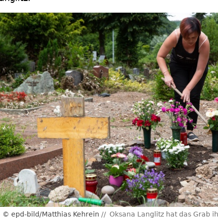
© epd-bild/Matthias Kehrein
Oksana Langlitz hat das Grab 