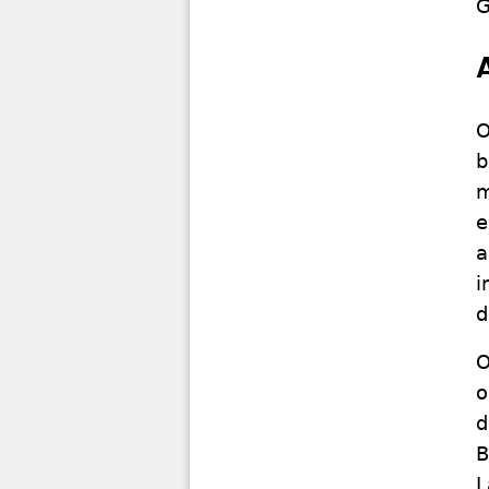
G
O
b
m
e
a
i
d
O
o
d
B
L