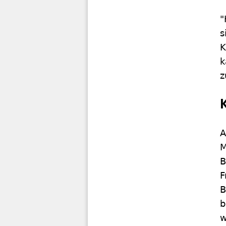
"
s
K
k
z
A
M
B
F
B
b
w