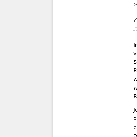
2
Home
I
v
S
R
w
w
R
J
d
d
z