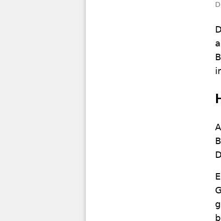
D
D
a
B
i
A
B
D
E
G
g
b