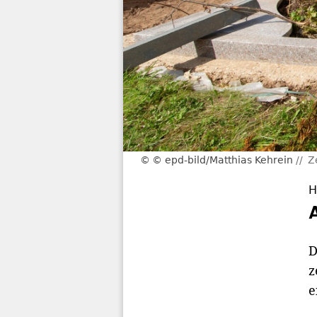
© epd-bild/Matthias Kehrein
Z
D
z
e