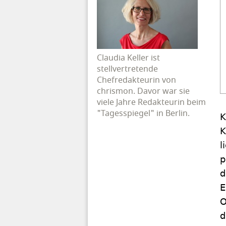
Claudia Keller ist
stellvertretende
Chefredakteurin von
chrismon. Davor war sie
viele Jahre Redakteurin beim
"Tagesspiegel" in Berlin.
K
K
l
p
d
E
O
d