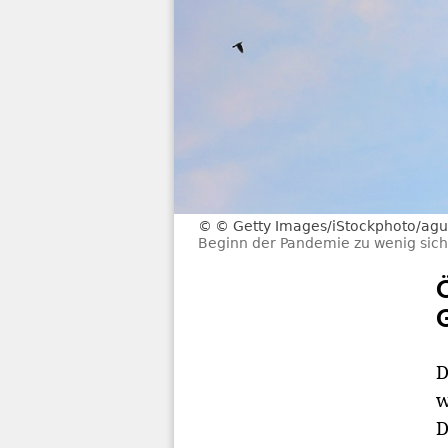
© Getty Images/iStockphoto/ag
Beginn der Pandemie zu wenig sic
D
w
D