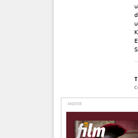
u
d
u
K
E
S
C