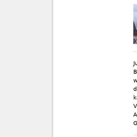
J
B
w
d
k
V
A
G