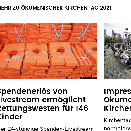
EHR ZU ÖKUMENISCHER KIRCHENTAG 2021
Spendenerlös von
Impres
Livestream ermöglicht
Ökume
Rettungswesten für 146
Kirche
Kinder
Kirchenta
normaler
er 24-stündige Spenden-Livestream