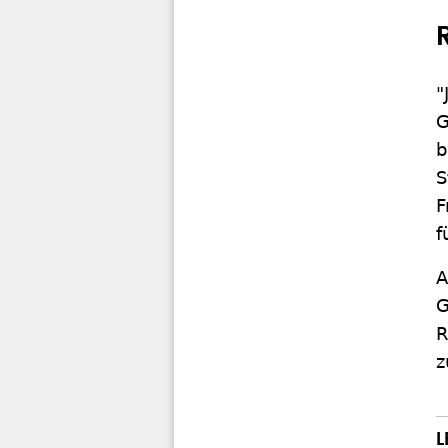
"
G
b
S
F
f
A
G
R
z