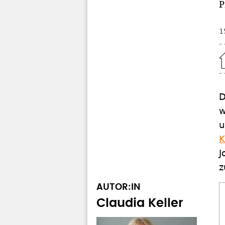
P
1
Home
D
w
u
K
J
z
AUTOR:IN
Claudia Keller