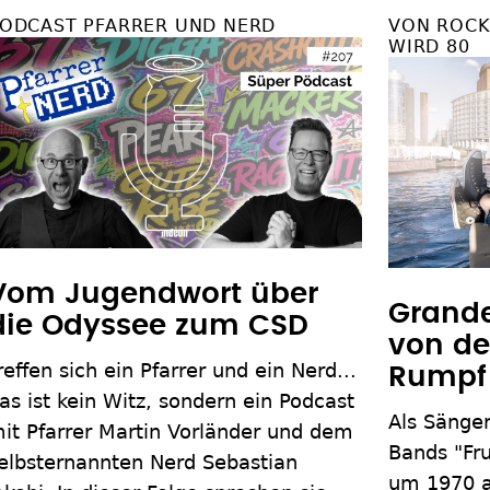
ODCAST PFARRER UND NERD
VON ROCK 
WIRD 80
Vom Jugendwort über
Grand
die Odyssee zum CSD
von de
reffen sich ein Pfarrer und ein Nerd...
Rumpf
as ist kein Witz, sondern ein Podcast
Als Sänger
it Pfarrer Martin Vorländer und dem
Bands "Fru
elbsternannten Nerd Sebastian
um 1970 a