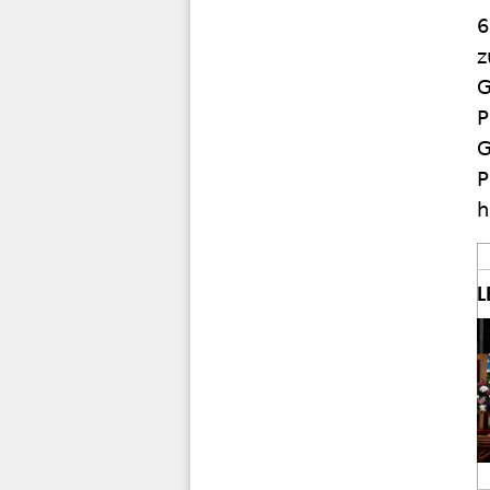
6
z
G
P
G
P
h