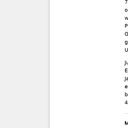
7
o
w
P
G
g
U
J
E
J
e
b
4
M