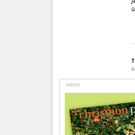
J
ü
G