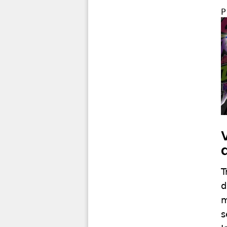
P
T
d
m
s