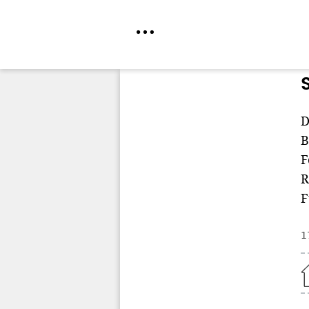
Direkt
zum
Inhalt
D
B
F
R
F
1
Home