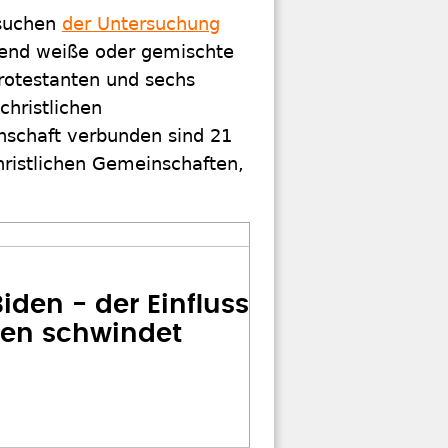
esuchen
der Untersuchung
end weiße oder gemischte
rotestanten und sechs
christlichen
nschaft verbunden sind 21
christlichen Gemeinschaften,
den - der Einfluss
len schwindet