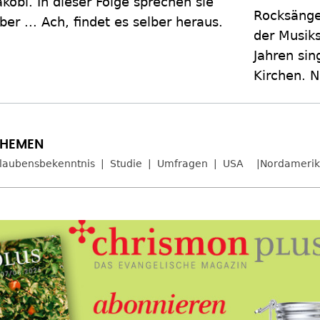
akobi. In dieser Folge sprechen sie
Rocksänger
ber ... Ach, findet es selber heraus.
der Musiks
Jahren sin
Kirchen. N
laubensbekenntnis
Studie
Umfragen
USA
Nordameri