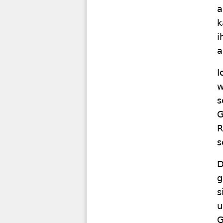
a
k
i
a
I
w
s
G
R
s
D
g
s
u
G