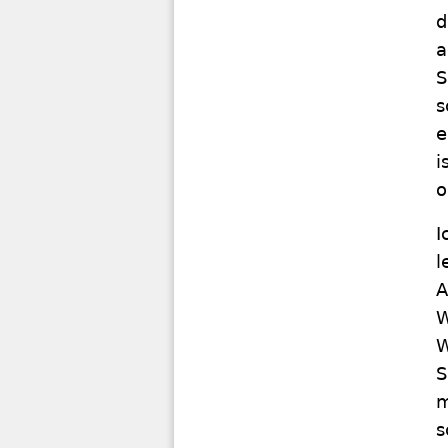
d
a
S
s
e
i
o
I
l
A
W
W
S
m
s