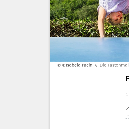
©Isabela Pacini
Die Fastenmai
1
Home