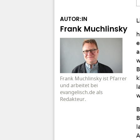
AUTOR:IN
L
Frank Muchlinsky
h
e
a
w
B
k
Frank Muchlinsky ist Pfarrer
und arbeitet bei
l
evangelisch.de als
w
Redakteur.
B
B
l
A