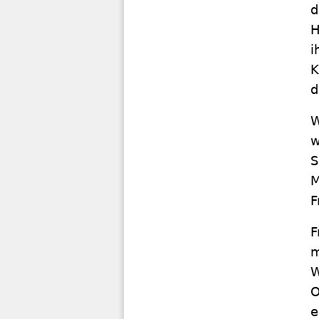
d
H
i
K
d
W
w
S
M
F
F
m
W
O
e