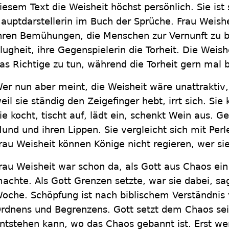
iesem Text die Weisheit höchst persönlich. Sie ist
auptdarstellerin im Buch der Sprüche. Frau Weishe
hren Bemühungen, die Menschen zur Vernunft zu bri
lugheit, ihre Gegenspielerin die Torheit. Die Wei
as Richtige zu tun, während die Torheit gern mal 
er nun aber meint, die Weisheit wäre unattraktiv,
eil sie ständig den Zeigefinger hebt, irrt sich. Si
ie kocht, tischt auf, lädt ein, schenkt Wein aus. G
und und ihren Lippen. Sie vergleicht sich mit Perl
rau Weisheit können Könige nicht regieren, wer sie
rau Weisheit war schon da, als Gott aus Chaos e
achte. Als Gott Grenzen setzte, war sie dabei, sag
oche. Schöpfung ist nach biblischem Verständnis 
rdnens und Begrenzens. Gott setzt dem Chaos se
ntstehen kann, wo das Chaos gebannt ist. Erst w