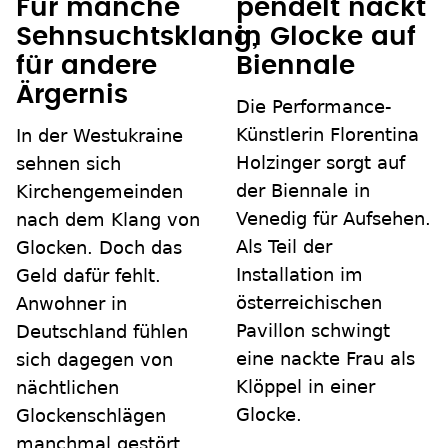
Für manche
pendelt nackt
Sehnsuchtsklang,
in Glocke auf
für andere
Biennale
Ärgernis
Die Performance-
Künstlerin Florentina
In der Westukraine
Holzinger sorgt auf
sehnen sich
der Biennale in
Kirchengemeinden
Venedig für Aufsehen.
nach dem Klang von
Als Teil der
Glocken. Doch das
Installation im
Geld dafür fehlt.
österreichischen
Anwohner in
Pavillon schwingt
Deutschland fühlen
eine nackte Frau als
sich dagegen von
Klöppel in einer
nächtlichen
Glocke.
Glockenschlägen
manchmal gestört.