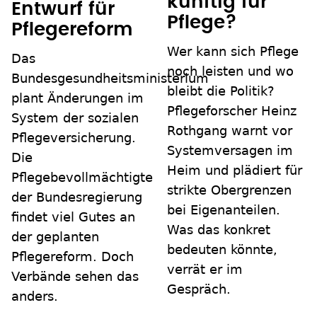
künftig für
Entwurf für
Pflege?
Pflegereform
Wer kann sich Pflege
Das
noch leisten und wo
Bundesgesundheitsministerium
bleibt die Politik?
plant Änderungen im
Pflegeforscher Heinz
System der sozialen
Rothgang warnt vor
Pflegeversicherung.
Systemversagen im
Die
Heim und plädiert für
Pflegebevollmächtigte
strikte Obergrenzen
der Bundesregierung
bei Eigenanteilen.
findet viel Gutes an
Was das konkret
der geplanten
bedeuten könnte,
Pflegereform. Doch
verrät er im
Verbände sehen das
Gespräch.
anders.