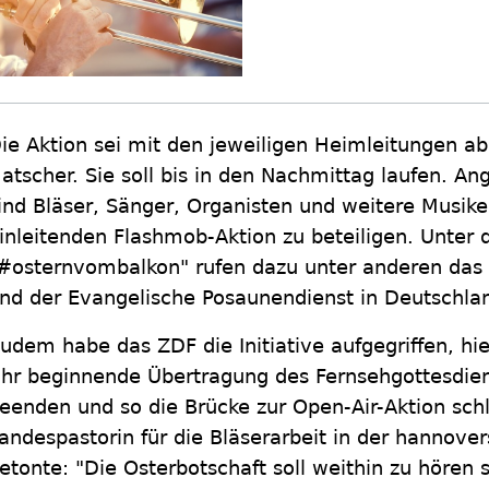
ie Aktion sei mit den jeweiligen Heimleitungen a
atscher. Sie soll bis in den Nachmittag laufen. An
ind Bläser, Sänger, Organisten und weitere Musike
inleitenden Flashmob-Aktion zu beteiligen. Unter
#osternvombalkon" rufen dazu unter anderen da
nd der Evangelische Posaunendienst in Deutschlan
udem habe das ZDF die Initiative aufgegriffen, hi
hr beginnende Übertragung des Fernsehgottesdien
eenden und so die Brücke zur Open-Air-Aktion sch
andespastorin für die Bläserarbeit in der hannove
etonte: "Die Osterbotschaft soll weithin zu hören 