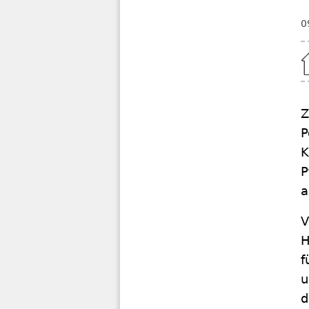
0
Home
Z
P
K
P
a
V
H
f
u
d