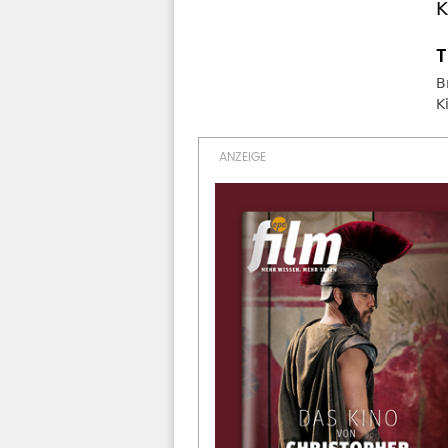
K
B
K