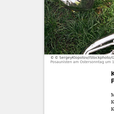
© SergeyKlopotov/iStockphoto/G
Posaunisten am Ostersonntag um 10.
M
K
K