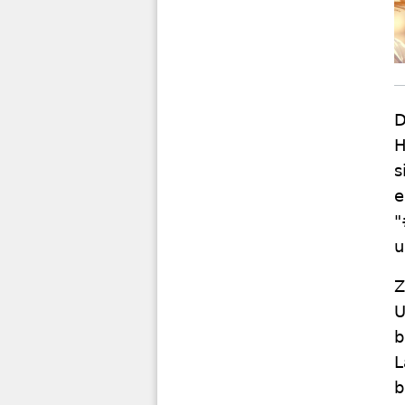
D
H
s
e
"
u
Z
U
b
L
b