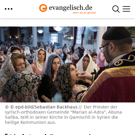
Direkt
zum
Inhalt
© epd-bild/Sebastian Backhaus
Der Priester der
syrisch-orthodoxen Gemeinde "Marian al-Adra", Abuna
Saliba, teilt in seiner Kirche in Qamischli in Syrien die
heilige Kommunion aus.