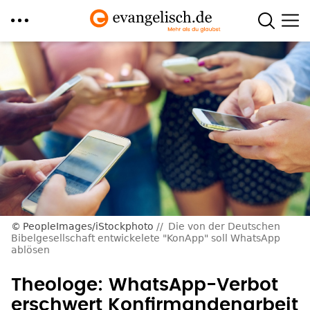
Direkt
zum
Inhalt
PeopleImages/iStockphoto
Die von der Deutschen
Bibelgesellschaft entwickelete "KonApp" soll WhatsApp
ablösen
Theologe: WhatsApp-Verbot
erschwert Konfirmandenarbeit