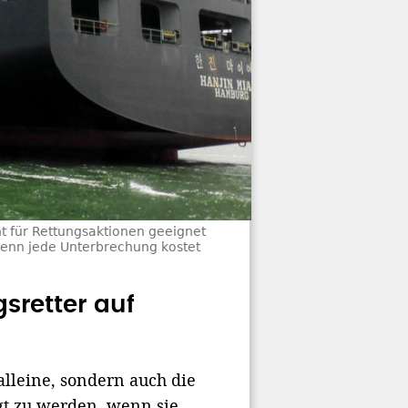
t für Rettungsaktionen geeignet
 denn jede Unterbrechung kostet
sretter auf
 alleine, sondern auch die
igt zu werden, wenn sie