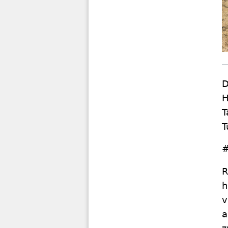
D
H
T
T
#
R
h
v
a