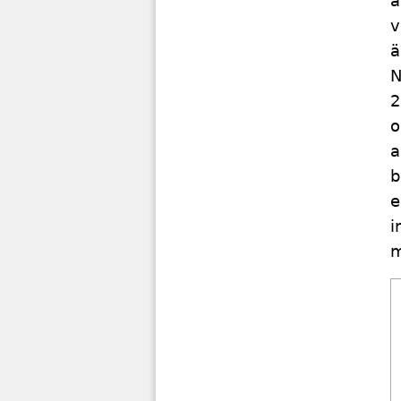
a
v
ä
N
2
o
a
b
e
i
m