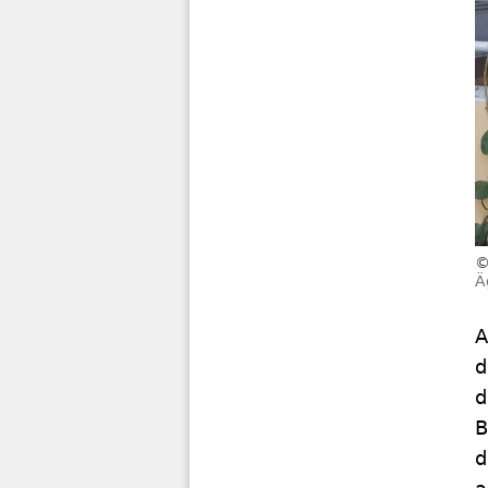
Ä
A
d
d
B
d