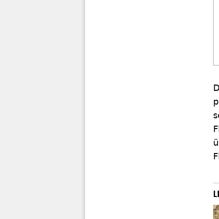
D
p
s
F
ü
F