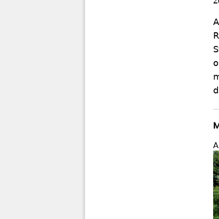
z
A
R
S
o
m
d
M
A