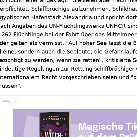
ls Fluchthelfer angeklagt." Sie seien aber nach in
erpflichtet, Schiffbrüchige aufzunehmen. Schildhau
gyptischen Hafenstadt Alexandria und spricht dort 
ach Angaben des UN-Flüchtlingswerks UNHCR sin
.262 Flüchtlinge bei der Fahrt über das Mittelm
der gelten als vermisst. "Auf hoher See lässt die E
lleine, sondern auch die Seeleute, die Gefahr lauf
ezichtigt zu werden, wenn sie retten", kritisierte 
indeutige Regelungen zur Rettung schiffbrüchiger 
nternationalem Recht vorgeschrieben seien und "d
üssen".