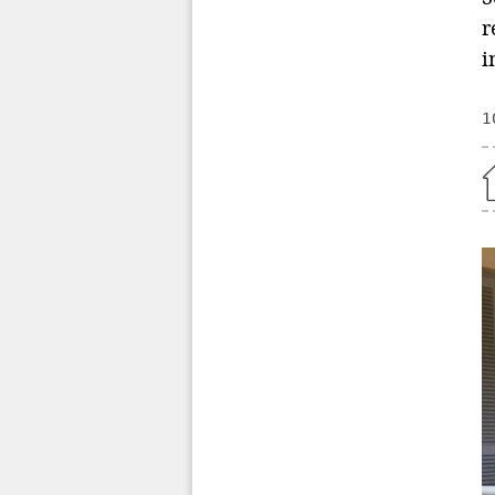
r
i
1
Home