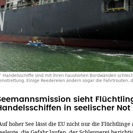
Handelsschiffe sind mit ihren haushohen Bordwänden schlech
eenotrettung. Einige Reedereien ändern sogar die Fahrtrouten,
Seemannsmission sieht Flüchtling
Handelsschiffen in seelischer Not
Auf hoher See lässt die EU nicht nur die Flüchtlinge
eeleute, die Gefahr laufen, der Schlepperei bezicht