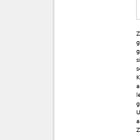
Z
g
g
s
s
K
a
l
g
U
a
Z