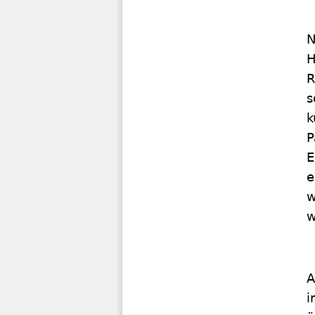
N
H
R
s
k
P
E
e
w
w
A
i