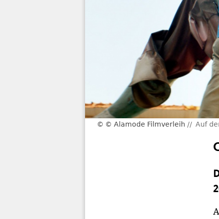
© Alamode Filmverleih
Auf de
D
2
A