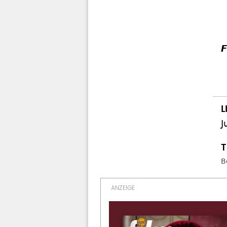
F
J
B