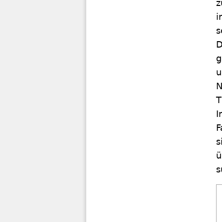
z
i
s
D
g
u
N
T
I
F
s
ü
s