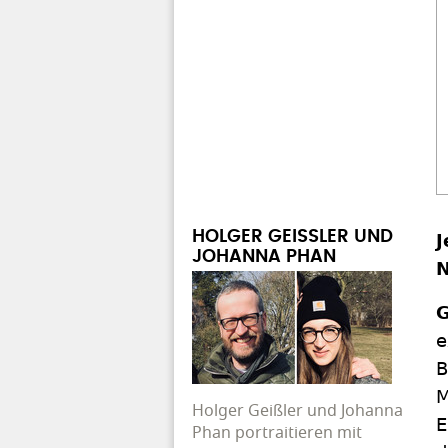
HOLGER GEISSLER UND J
J
OHANNA PHAN
N
G
e
B
M
Holger Geißler und Johanna
E
Phan portraitieren mit