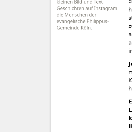
d
kleinen Bild-und Text-
Geschichten auf Instagram
h
die Menschen der
s
evangelische Philippus-
z
Gemeinde Köln.
a
a
i
J
m
K
h
E
L
k
i