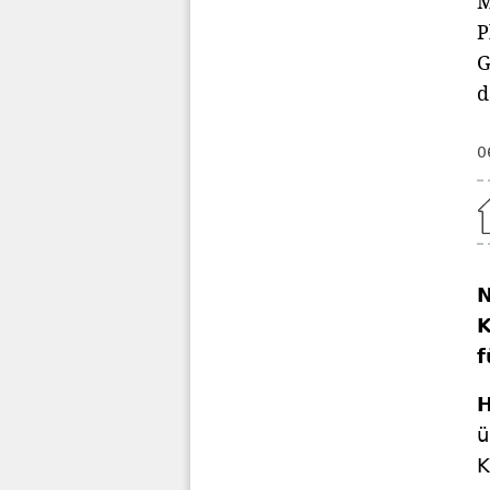
M
P
G
d
0
Home
N
K
f
H
ü
K