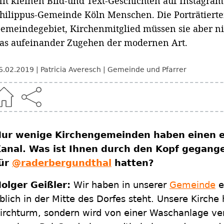
it kleinen Bild-und Text-Geschichten auf Instagram 
hilippus-Gemeinde Köln Menschen. Die Porträtiert
emeindegebiet, Kirchenmitglied müssen sie aber ni
as aufeinander Zugehen der modernen Art.
6.02.2019
Patricia Averesch
Gemeinde und Pfarrer
ur wenige Kirchengemeinden haben einen e
anal. Was ist Ihnen durch den Kopf gegangen
ür
@raderbergundthal
hatten?
olger Geißler:
Wir haben in unserer
Gemeinde
e
blich in der Mitte des Dorfes steht. Unsere Kirch
irchturm, sondern wird von einer Waschanlage ve