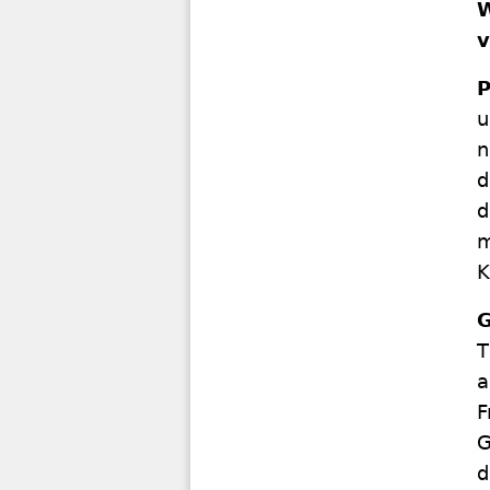
W
v
u
n
d
d
m
K
G
T
a
F
G
d