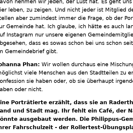
avon nehmen wir jeden, der Lust hat. Es geht uns
ier leben, zu zeigen. Und nicht jeder ist Mitglied
tellen aber zumindest immer die Frage, ob der Por
ur Gemeinde hat. Ich glaube, ich hätte es auch la
uf Instagram nur unsere eigenen Gemeindemitglied
bgesehen, dass es sowas schon bei uns schon seit
m Gemeindebrief gibt.
ohanna Phan:
Wir wollen durchaus eine Mischung 
öglichst viele Menschen aus den Stadtteilen zu er
onfession sie haben oder, ob sie überhaupt irgen
aben oder nicht.
ine Porträtierte erzählt, dass sie an Radert
and und Stadt mag. Ihr fehlt ein Café, der 
önnte ausgebaut werden. Die Philippus-Gem
hrer Fahrschulzeit - der Rollertest-Übungspl