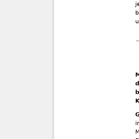
j
b
u
"
M
d
b
K
G
i
M