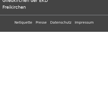
Gliedkirchen der EKD
Freikirchen
Netiquette
Presse
Datenschutz
Impressum