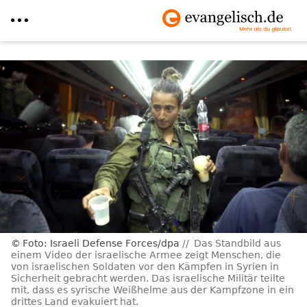
Direkt
zum
Inhalt
Foto: Israeli Defense Forces/dpa
Das Standbild aus
einem Video der israelische Armee zeigt Menschen, die
von israelischen Soldaten vor den Kämpfen in Syrien in
Sicherheit gebracht werden. Das israelische Militär teilte
mit, dass es syrische Weißhelme aus der Kampfzone in ein
drittes Land evakuiert hat.