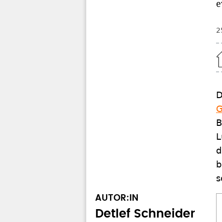
e
2
Home
D
G
B
L
d
b
s
AUTOR:IN
Detlef Schneider