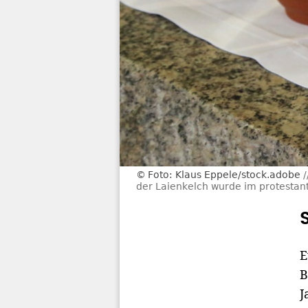
Foto: Klaus Eppele/stock.adobe
der Laienkelch wurde im protestant
E
B
J