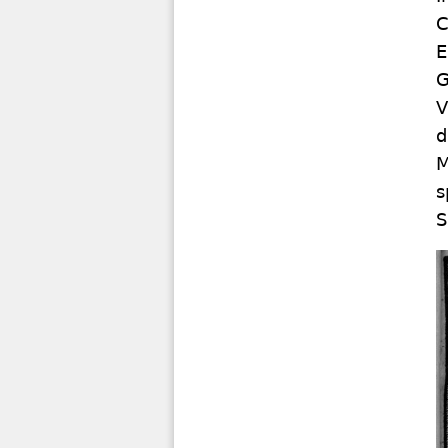
C
E
G
V
d
M
s
S