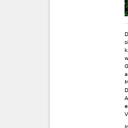
D
s
k
w
G
a
M
D
A
e
V
I