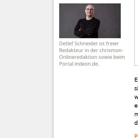
Detlef Schneider ist freier
Redakteur in der chrismon-
Onlineredaktion sowie beim
Portal indeon.de.
E
s
w
e
m
d
P