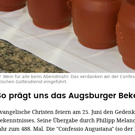
Wein für alle beim Abendmahl: Das verdanken wir der Confe
ischen Gottesdienst eingeführt.
So prägt uns das Augsburger Beke
vangelische Christen feiern am 25. Juni den Geden
ekenntnisses. Seine Übergabe durch Philipp Melanc
ahr zum 488. Mal. Die "Confessio Augustana" (so der 