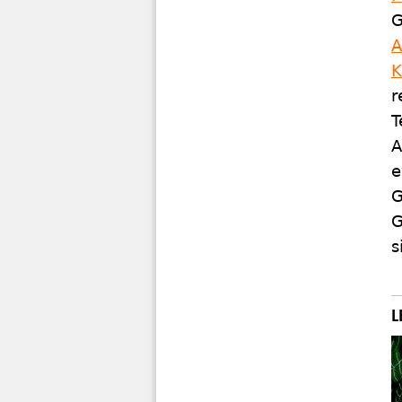
G
A
K
r
T
A
e
G
G
s