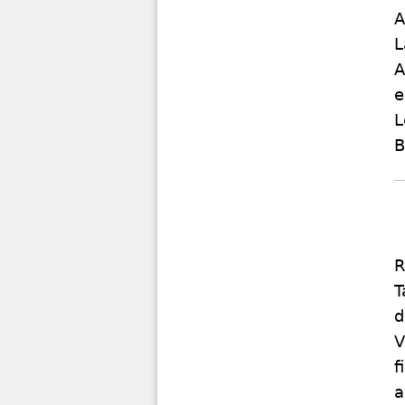
A
L
A
e
L
B
R
T
d
V
f
a