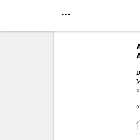
Direkt
zum
Inhalt
D
M
u
0
Home