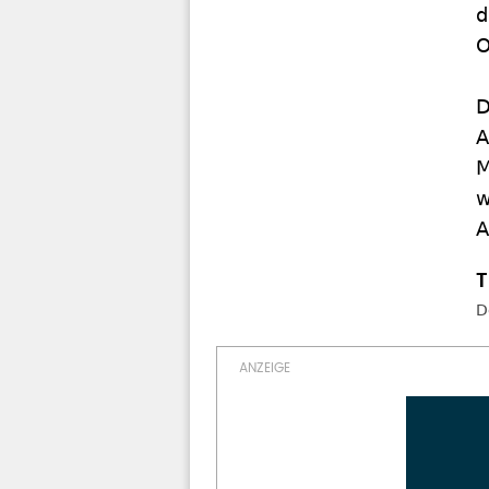
d
O
D
A
M
w
A
D