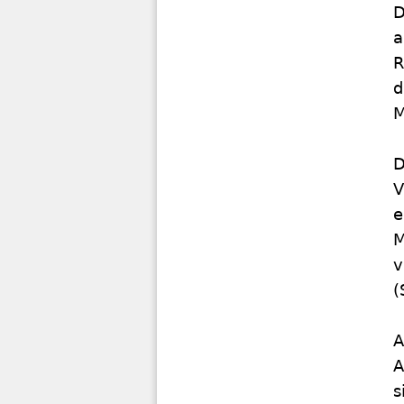
D
a
R
d
M
D
V
e
M
v
(
A
A
s