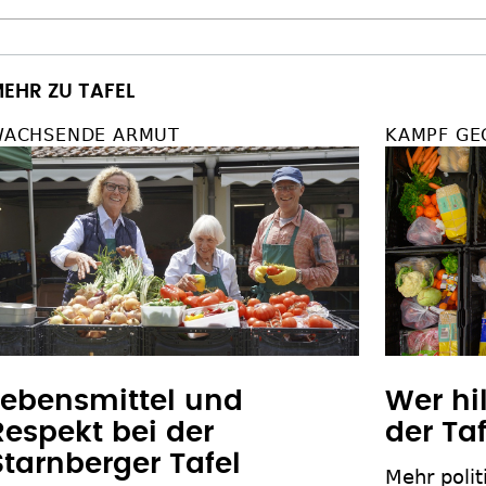
EHR ZU TAFEL
ACHSENDE ARMUT
KAMPF GE
Lebensmittel und
Wer hil
Respekt bei der
der Taf
Starnberger Tafel
Mehr polit