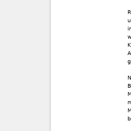
R
u
i
w
K
A
g
N
B
M
m
M
b