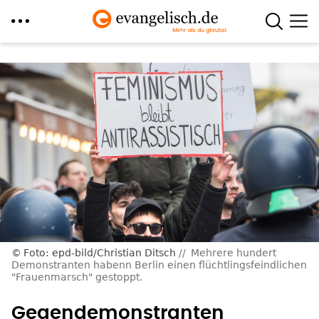
Direkt
zum
Inhalt
Foto: epd-bild/Christian Ditsch
Mehrere hundert
Demonstranten habenn Berlin einen flüchtlingsfeindlichen
"Frauenmarsch" gestoppt.
Gegendemonstranten