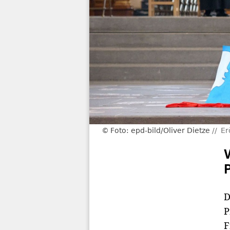
Foto: epd-bild/Oliver Dietze
Er
D
P
F