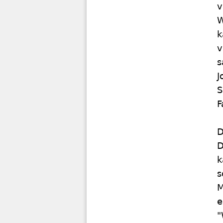
v
W
k
v
s
J
S
F
D
D
k
s
M
e
"