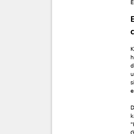
E
K
h
d
u
s
e
D
k
"
G