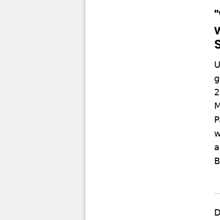
U
g
2
M
P
w
a
B
D