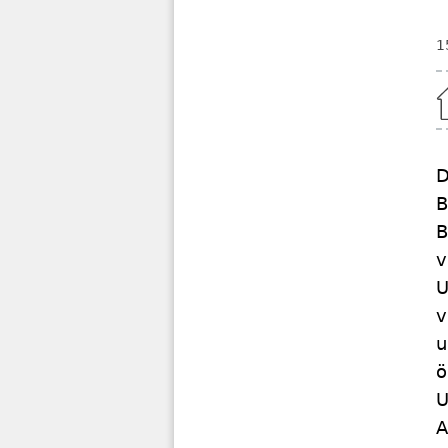
1
Home
D
B
B
v
U
v
u
ö
U
A