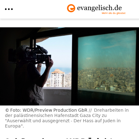
Direkt
zum
Inhalt
Foto: WDR/Preview Production GbR
Dreharbeiten in
der palästinensischen Hafenstadt Gaza City zu
"Auserwählt und ausgegrenzt - Der Hass auf Juden in
Europa".